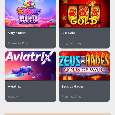
Sugar Rush
888 Gold
Pragmatic Play
Pragmatic Play
Aviatrix
Zeus vs Hades
Aviatrix
Pragmatic Play