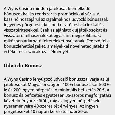
A Wyns Casino minden játékosát kiemelkedő
bónuszokkal és rendszeres promóciókkal várja. A
kaszinó hozzájárul az izgalmakhoz üdvözlő bónusszal,
ingyenes pörgetésekkel, heti újratöltési akciókkal és
visszatérítésekkel. Ezek az ajánlatok új játékosokat és
visszatérő felhasználókat egyaránt megszólítanak,
miközben átlátható feltételeket nyújtanak. Fedezd fel a
bónuszlehetőségeket, amelyekkel növelheted játékaid
értékét és a szórakozás élményét!
Üdvözlő Bónusz
A Wyns Casino lenyűgöző üdvözlő bónusszal várja az új
játékosokat Magyarországon: 100% bónusz akár 500 €-
ig és 200 ingyen pörgetés. A minimális befizetés 20 €, a
bónusz és befizetés együttesen 35-szörös megforgatási
követelményhez kötött, míg az ingyen pörgetések
nyereményeire 40-szeres tét érvényes. Az ingyen
pörgetéseket 10 napon keresztül napi 20-as