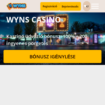
Bejelentkezés
Regisztráció
HU
WYNS CASINO
Kaszinó üdvözlő bónusz: 100% + 200
ingyenes pörgetés
BÓNUSZ IGÉNYLÉSE