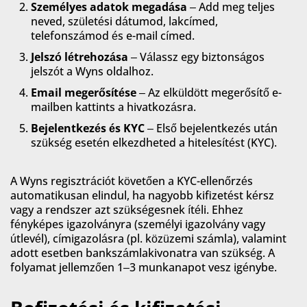
Személyes adatok megadása
– Add meg teljes
neved, születési dátumod, lakcímed,
telefonszámod és e-mail címed.
Jelszó létrehozása
– Válassz egy biztonságos
jelszót a Wyns oldalhoz.
Email megerősítése
– Az elküldött megerősítő e-
mailben kattints a hivatkozásra.
Bejelentkezés és KYC
– Első bejelentkezés után
szükség esetén elkezdheted a hitelesítést (KYC).
A Wyns regisztrációt követően a KYC-ellenőrzés
automatikusan elindul, ha nagyobb kifizetést kérsz
vagy a rendszer azt szükségesnek ítéli. Ehhez
fényképes igazolványra (személyi igazolvány vagy
útlevél), címigazolásra (pl. közüzemi számla), valamint
adott esetben bankszámlakivonatra van szükség. A
folyamat jellemzően 1–3 munkanapot vesz igénybe.