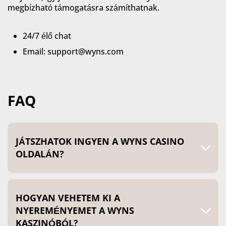
megbízható támogatásra számíthatnak.
24/7 élő chat
Email:
support@wyns.com
FAQ
JÁTSZHATOK INGYEN A WYNS CASINO
OLDALÁN?
HOGYAN VEHETEM KI A
NYEREMÉNYEMET A WYNS
KASZINÓBÓL?