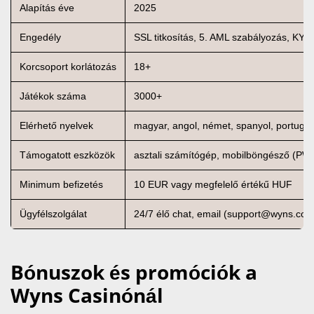
Alapítás éve
2025
Engedély
SSL titkosítás, 5. AML szabályozás, KYC
Korcsoport korlátozás
18+
Játékok száma
3000+
Elérhető nyelvek
magyar, angol, német, spanyol, portugál, 
Támogatott eszközök
asztali számítógép, mobilböngésző (PWA)
Minimum befizetés
10 EUR vagy megfelelő értékű HUF
Ügyfélszolgálat
24/7 élő chat, email (
support@wyns.co
Bónuszok és promóciók a
Wyns Casinónál