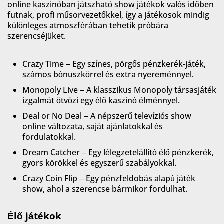
online kaszinóban játszható show játékok valós időben
futnak, profi műsorvezetőkkel, így a játékosok mindig
különleges atmoszférában tehetik próbára
szerencséjüket.
Crazy Time – Egy színes, pörgős pénzkerék-játék,
számos bónuszkörrel és extra nyereménnyel.
Monopoly Live – A klasszikus Monopoly társasjáték
izgalmát ötvözi egy élő kaszinó élménnyel.
Deal or No Deal – A népszerű televíziós show
online változata, saját ajánlatokkal és
fordulatokkal.
Dream Catcher – Egy lélegzetelállító élő pénzkerék,
gyors körökkel és egyszerű szabályokkal.
Crazy Coin Flip – Egy pénzfeldobás alapú játék
show, ahol a szerencse bármikor fordulhat.
Élő játékok