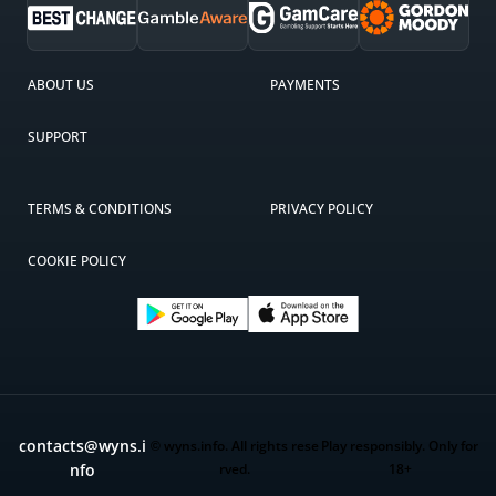
ABOUT US
PAYMENTS
SUPPORT
TERMS & CONDITIONS
PRIVACY POLICY
COOKIE POLICY
contacts@wyns.i
© wyns.info. All rights rese
Play responsibly. Only for
nfo
rved.
18+