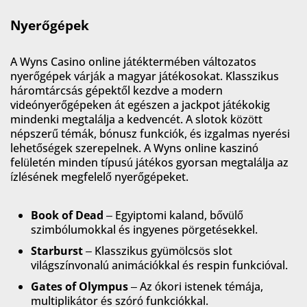
Nyerőgépek
A Wyns Casino online játéktermében változatos
nyerőgépek várják a magyar játékosokat. Klasszikus
háromtárcsás gépektől kezdve a modern
videónyerőgépeken át egészen a jackpot játékokig
mindenki megtalálja a kedvencét. A slotok között
népszerű témák, bónusz funkciók, és izgalmas nyerési
lehetőségek szerepelnek. A Wyns online kaszinó
felületén minden típusú játékos gyorsan megtalálja az
ízlésének megfelelő nyerőgépeket.
Book of Dead
– Egyiptomi kaland, bővülő
szimbólumokkal és ingyenes pörgetésekkel.
Starburst
– Klasszikus gyümölcsös slot
világszínvonalú animációkkal és respin funkcióval.
Gates of Olympus
– Az ókori istenek témája,
multiplikátor és szóró funkciókkal.