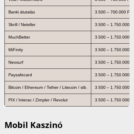
Banki átutalás
3.500 – 700.000 Ft
Skrill / Neteller
3.500 – 1.750.000 F
MuchBetter
3.500 – 1.750.000 F
MiFinity
3.500 – 1.750.000 F
Neosurf
3.500 – 1.750.000 F
Paysafecard
3.500 – 1.750.000 F
Bitcoin / Ethereum / Tether / Litecoin / stb.
3.500 – 1.750.000 F
PIX / Interac / Zimpler / Revolut
3.500 – 1.750.000 F
Mobil Kaszinó