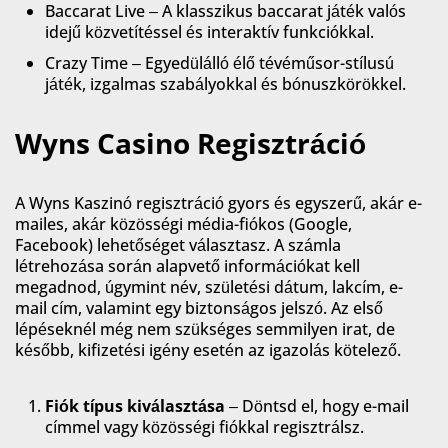
Baccarat Live – A klasszikus baccarat játék valós
idejű közvetítéssel és interaktív funkciókkal.
Crazy Time – Egyedülálló élő tévéműsor-stílusú
játék, izgalmas szabályokkal és bónuszkörökkel.
Wyns Casino Regisztráció
A Wyns Kaszinó regisztráció gyors és egyszerű, akár e-
mailes, akár közösségi média-fiókos (Google,
Facebook) lehetőséget választasz. A számla
létrehozása során alapvető információkat kell
megadnod, úgymint név, születési dátum, lakcím, e-
mail cím, valamint egy biztonságos jelszó. Az első
lépéseknél még nem szükséges semmilyen irat, de
később, kifizetési igény esetén az igazolás kötelező.
Fiók típus kiválasztása
– Döntsd el, hogy e-mail
címmel vagy közösségi fiókkal regisztrálsz.