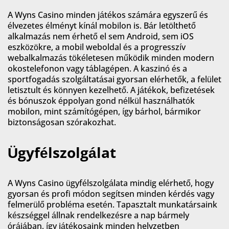
A Wyns Casino minden játékos számára egyszerű és
élvezetes élményt kínál mobilon is. Bár letölthető
alkalmazás nem érhető el sem Android, sem iOS
eszközökre, a mobil weboldal és a progresszív
webalkalmazás tökéletesen működik minden modern
okostelefonon vagy táblagépen. A kaszinó és a
sportfogadás szolgáltatásai gyorsan elérhetők, a felület
letisztult és könnyen kezelhető. A játékok, befizetések
és bónuszok éppolyan gond nélkül használhatók
mobilon, mint számítógépen, így bárhol, bármikor
biztonságosan szórakozhat.
Ügyfélszolgálat
A Wyns Casino ügyfélszolgálata mindig elérhető, hogy
gyorsan és profi módon segítsen minden kérdés vagy
felmerülő probléma esetén. Tapasztalt munkatársaink
készséggel állnak rendelkezésre a nap bármely
órájában, így játékosaink minden helyzetben