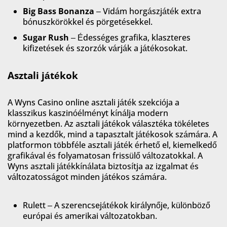
Big Bass Bonanza
– Vidám horgászjáték extra
bónuszkörökkel és pörgetésekkel.
Sugar Rush
– Édességes grafika, klaszteres
kifizetések és szorzók várják a játékosokat.
Asztali játékok
A Wyns Casino online asztali játék szekciója a
klasszikus kaszinóélményt kínálja modern
környezetben. Az asztali játékok választéka tökéletes
mind a kezdők, mind a tapasztalt játékosok számára. A
platformon többféle asztali játék érhető el, kiemelkedő
grafikával és folyamatosan frissülő változatokkal. A
Wyns asztali játékkínálata biztosítja az izgalmat és
változatosságot minden játékos számára.
Rulett – A szerencsejátékok királynője, különböző
európai és amerikai változatokban.