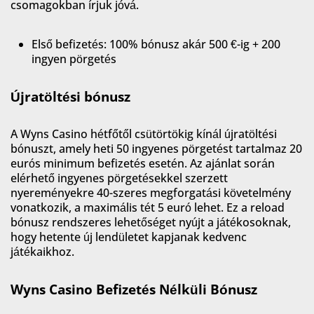
csomagokban írjuk jóvá.
Első befizetés: 100% bónusz akár 500 €-ig + 200
ingyen pörgetés
Újratöltési bónusz
A Wyns Casino hétfőtől csütörtökig kínál újratöltési
bónuszt, amely heti 50 ingyenes pörgetést tartalmaz 20
eurós minimum befizetés esetén. Az ajánlat során
elérhető ingyenes pörgetésekkel szerzett
nyereményekre 40-szeres megforgatási követelmény
vonatkozik, a maximális tét 5 euró lehet. Ez a reload
bónusz rendszeres lehetőséget nyújt a játékosoknak,
hogy hetente új lendületet kapjanak kedvenc
játékaikhoz.
Wyns Casino Befizetés Nélküli Bónusz